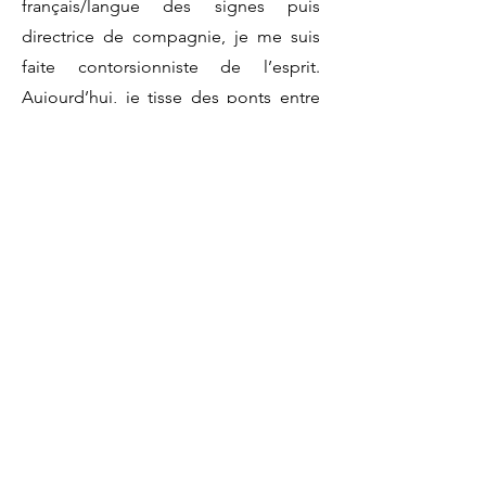
français/langue des signes puis
directrice de compagnie, je me suis
faite contorsionniste de l’esprit.
Aujourd’hui, je tisse des ponts entre
les corps, les langues, les cultures et
les imaginaires — pour que chacun
puisse y trouver sa place.
Contact
ministeredesimaginaires@gmail.com
Le Ministère des Imaginaires se
situe quelque part en direction du
futur.