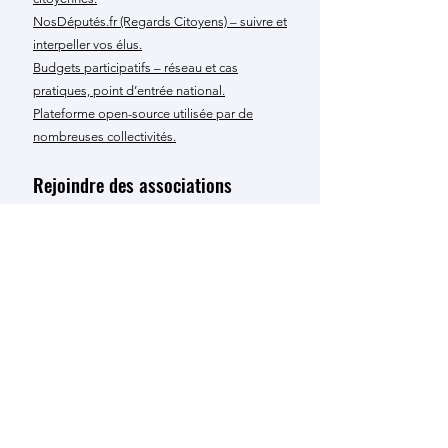
NosDéputés.fr (Regards Citoyens) – suivre et
interpeller vos élus.
Budgets participatifs – réseau et cas
pratiques, point d’entrée national.
Plateforme open-source utilisée par de
nombreuses collectivités.
Rejoindre des associations
TERRES DE LUTTES
RESEAU ACTION CLIMAT
GREENPEACE
EXTINCTION RÉBELLION
06 PLANET - VENEZ VIVRE
AUX GILATS AVEC ZOÉ
(L'ÉCOLIEU "LES GILATS"
EXISTE)