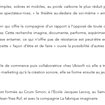
imples, sobres et mobiles, au poids carbone le plus réduit p
es spectateur·rices, « le théâtre au-dedans de soi-même » ains
on qui offre la compagnie d’un rapport à l’opposé de toute du
sse. Cette recherche imagine, documente, performe, expériment
sse entamer, ce qui n’offre pas de résistance est peut-être e
ette « façon d’être et de faire » ouvre la possibilité d’autres 
e de commerce puis collaboratrice chez Ubisoft où elle a trav
 marketing qu’à la création sonore, elle se forme ensuite au jeu
est formée au Cours Simon, à l’École Jacques Lecoq, au Sam
 Jean-Yves Ruf, et avec la compagnie La fabrique imaginaire.