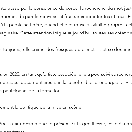
te passe par la conscience du corps, la recherche du mot juste
n moment de parole nouveau et fructueux pour toutes et tous. E
ù la parole se libère, quand elle retrouve sa vitalité propre : ce
 imaginaire. Cette attention irrigue aujourd’hui toutes ses création
ujours, elle anime des fresques du climat, lit et se documen
s en 2020, en tant qu’artiste associée, elle a poursuivi sa reche
s-métrages documentaires sur la parole dite « engagée », « 
s participants de la formation.
lement la politique de la mise en scène.
tre autant besoin que le présent ?), la gentillesse, les créations
e des farces.