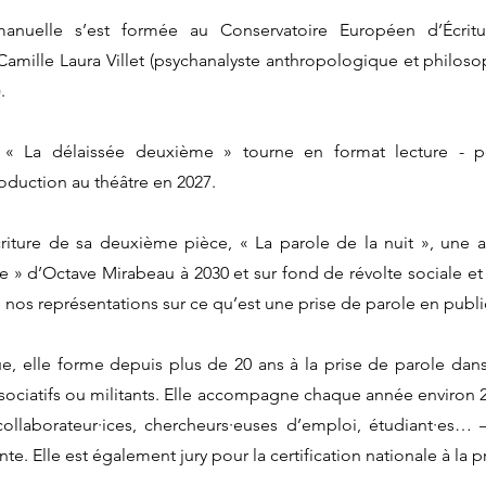
manuelle s’est formée au Conservatoire Européen d’Écrit
ille Laura Villet (psychanalyste anthropologique et philosop
.
 « La délaissée deuxième » tourne en format lecture - 
duction au théâtre en 2027.
’écriture de sa deuxième pièce, « La parole de la nuit », une 
» d’Octave Mirabeau à 2030 et sur fond de révolte sociale et
nos représentations sur ce qu’est une prise de parole en publi
ique, elle forme depuis plus de 20 ans à la prise de parole da
associatifs ou militants. Elle accompagne chaque année environ
s, collaborateur·ices, chercheurs·euses d’emploi, étudiant·es…
nte. Elle est également jury pour la certification nationale à la p