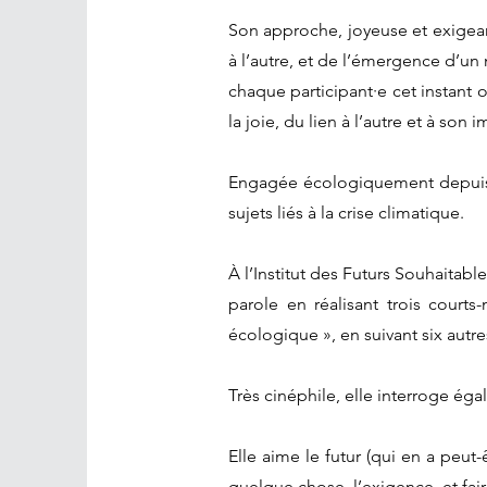
Son approche, joyeuse et exigean
à l’autre, et de l’émergence d’u
chaque participant·e cet instant o
la joie, du lien à l’autre et à son
Engagée écologiquement depuis to
sujets liés à la crise climatique.
À l’Institut des Futurs Souhaitable
parole en réalisant trois court
écologique », en suivant six autre
Très cinéphile, elle interroge éga
Elle aime le futur (qui en a peut-ê
quelque chose, l’exigence, et fair