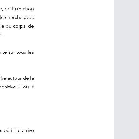
, de la relation
lle cherche avec
lle du corps, de
s.
te sur tous les
rche autour de la
positive » ou «
 où il lui arrive