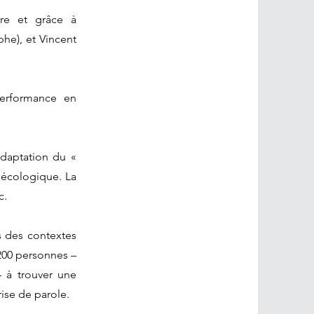
ure et grâce à
he), et Vincent
performance en
adaptation du «
 écologique. La
c.
ns des contextes
 200 personnes –
 – à trouver une
rise de parole.