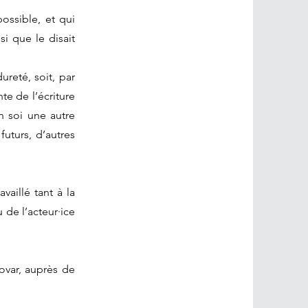
ossible, et qui
i que le disait
reté, soit, par
e de l’écriture
n soi une autre
futurs, d’autres
aillé tant à la
 de l’acteur·ice
ovar, auprès de